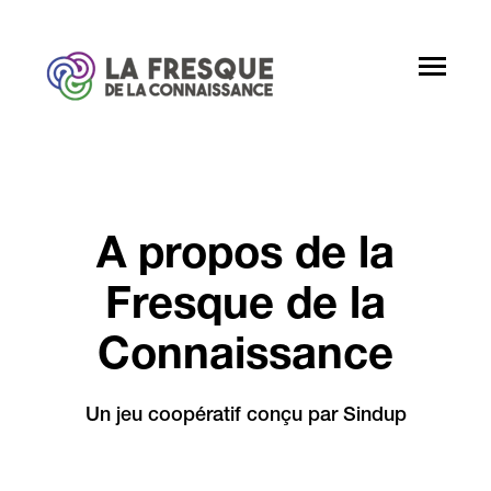
SKIP
TO
CONTENT
Toggle
Menu
Toggle
Pour qui ?
children
for
Devenir animateur
Pour
A propos de la
qui
?
Partenaires
Fresque de la
A propos
Connaissance
Un jeu coopératif conçu par Sindup