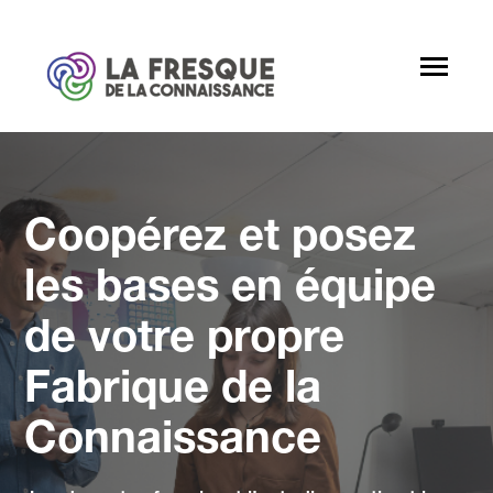
SKIP
TO
CONTENT
Toggle
Menu
Toggle
Pour qui ?
children
for
Coopérez et posez
Devenir animateur
Pour
qui
?
Partenaires
les bases en équipe
A propos
de votre propre
Fabrique de la
Connaissance